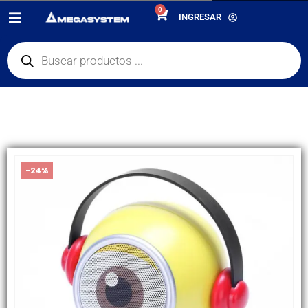
0
PRODUCTOS
INGRESAR
AUDIO/IMAGEN
,
ACCESORIOS
,
AURICULARES BLUETOOTH
MINI ALTAVOZ PORTÁTIL BLUETOOTH INALÁMBRICO PARA NIÑOS REGALOS
DE DIBUJOS ANIMADOS
-24%