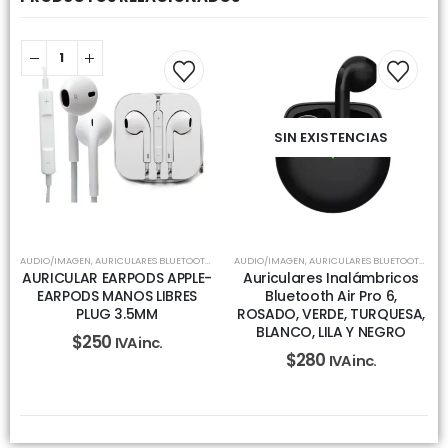
SIN EXISTENCIAS
AUDIO/IMAGEN
,
AURICULARES BLUETOOTH
,
AURICULARES MANOS LIBRES 3.5MM
AUDIO/IMAGEN
,
AURICULARES BLUETOOTH
,
AUR
AURICULAR EARPODS APPLE-
Auriculares Inalámbricos
EARPODS MANOS LIBRES
Bluetooth Air Pro 6,
PLUG 3.5MM
ROSADO, VERDE, TURQUESA,
BLANCO, LILA Y NEGRO
$
250
IVA inc.
$
280
IVA inc.