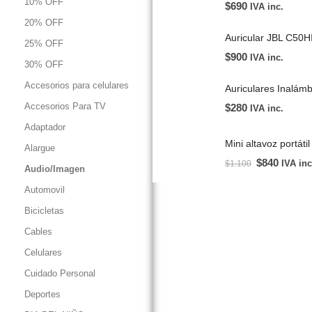
10% OFF
$
690
IVA inc.
20% OFF
Auricular JBL C50H
25% OFF
$
900
IVA inc.
30% OFF
Accesorios para celulares
Accesorios Para TV
$
280
IVA inc.
Adaptador
Alargue
$
840
IVA inc
$
1.100
Audio/Imagen
Automovil
Bicicletas
Cables
Celulares
Cuidado Personal
Deportes