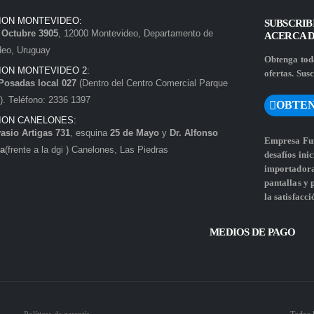
ION MONTEVIDEO:
SUBSCRIB
e Octubre 3905
, 12000 Montevideo, Departamento de
ACERCA 
deo, Uruguay
Obtenga toda
ION MONTEVIDEO 2:
ofertas. Susc
Posadas local 027
(Dentro del Centro Comercial Parque
. Teléfono: 2336 1397
OBTEN
ION CANELONES:
asio Artigas 731
, esquina
25 de Mayo
y
Dr. Alfonso
Empresa Fun
a
(frente a la dgi ) Canelones, Las Piedras
desafíos ini
importadora 
pantallas y
la satisfacci
MEDIOS DE PAGO