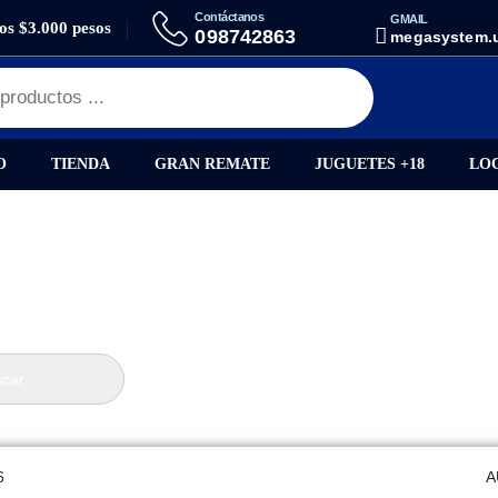
Contáctanos
GMAIL
los $3.000 pesos
AURICULARES BLUETOOTH
098742863
megasystem.
O
TIENDA
GRAN REMATE
JUGUETES +18
LO
car
6