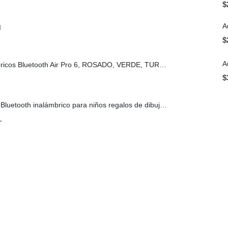
$
A
I
$
A
Auriculares Inalámbricos Bluetooth Air Pro 6, ROSADO, VERDE, TURQUESA, BLANCO, LILA Y NEGRO
$
Mini altavoz portátil Bluetooth inalámbrico para niños regalos de dibujos animados
.