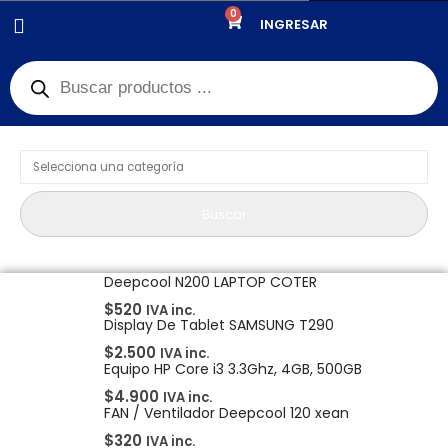
0
PRODUCTOS
NOTEBOOKS / PC/TABLET
INGRESAR
Product Category Dropdown
Buscar
Deepcool N200 LAPTOP COTER
$
520
IVA inc.
Display De Tablet SAMSUNG T290
$
2.500
IVA inc.
Equipo HP Core i3 3.3Ghz, 4GB, 500GB
$
4.900
IVA inc.
FAN / Ventilador Deepcool 120 xean
$
320
IVA inc.