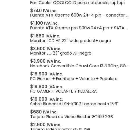
Fan Cooler COOLCOLD para notebooks laptops
$
740
IVA inc.
Fuente ATX Xtreme 600w 24+4 pin - conector SATA
$
1.100
IVA inc.
Fuente ATX Xtreme pro 900w 24+4 pin + SATA + pcie
$
1.880
IVA inc.
Monitor LCD HP 22'' wide grado A+ negro
$
3.600
IVA inc.
Monitor LG 23" grado A+ negro
$
3.900
IVA inc.
Notebook Convertible Chuwi Core i3 3.9Ghz, 8GB, 256GB, 10" HD Touch
$
18.900
IVA inc.
PC Gamer + Escritorio + Volante + Pedalera
$
19.800
IVA inc.
PC GAMER + VOLANTE Y PEDALERA
$
16.000
IVA inc.
Sobre Bluecase LSN-K307 Laptop hasta 15.6"
$
680
IVA inc.
Tarjeta Placa de Video Biostar GT610 2GB
$
2.900
IVA inc.
Tarjeta Video Biostar G210 1GB