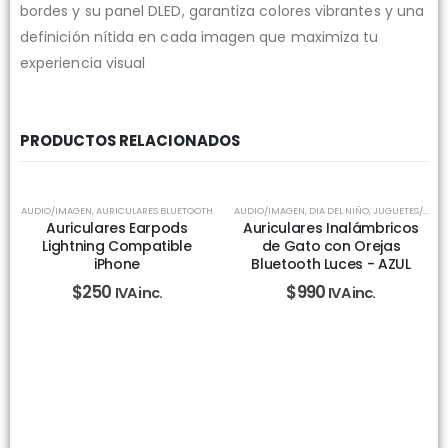
bordes y su panel DLED, garantiza colores vibrantes y una
definición nítida en cada imagen que maximiza tu
experiencia visual
PRODUCTOS RELACIONADOS
AUDIO/IMAGEN
,
AURICULARES BLUETOOTH
AUDIO/IMAGEN
,
DIA DEL NIÑO
,
JUGUETES/ DEPORTES
Auriculares Earpods
Auriculares Inalámbricos
Lightning Compatible
de Gato con Orejas
iPhone
Bluetooth Luces - AZUL
$
250
$
990
IVA inc.
IVA inc.