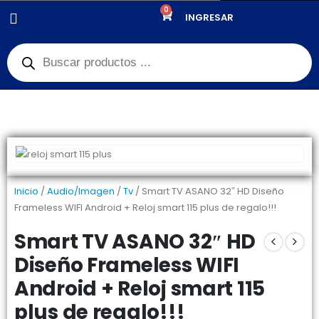
0
PRODUCTOS
AUDIO/IMAGEN
,
TV
,
DIA DEL PADRE
INGRESAR
SMART TV ASANO 32″ HD DISEÑO FRAMELESS WIFI ANDROID + RELOJ
SMART 115 PLUS DE REGALO!!!
Inicio
/
Audio/Imagen
/
Tv
/ Smart TV ASANO 32″ HD Diseño
Frameless WIFI Android + Reloj smart 115 plus de regalo!!!
Smart TV ASANO 32″ HD
Diseño Frameless WIFI
Android + Reloj smart 115
plus de regalo!!!