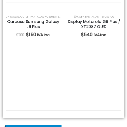
-25%
CARCASAS
,
OUTLET PANTALLAS Y CELULARES
,
REPUESTOS
20% OFF
,
PANTALLAS
,
REPUESTOS
Carcasa Samsung Galaxy
Display Motorola G9 Plus /
J6 Plus
XT2087 OLED
$
150
$
540
IVA inc.
IVA inc.
$
200