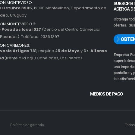
ION MONTEVIDEO:
SUBSCRIBI
de Octubre 3905
, 12000 Montevideo, Departamento de
ACERCA D
ideo, Uruguay
Obtenga tod
ION MONTEVIDEO 2:
ofertas. Sus
 Posadas local 027
(Dentro del Centro Comercial
Posadas). Teléfono: 2336 1397
OBTE
ION CANELONES:
vasio Artigas 731
, esquina
25 de Mayo
y
Dr. Alfonso
Empresa Fun
sa
(frente a la dgi ) Canelones, Las Piedras
superó desa
una importad
pantallas y
la satisfacc
MEDIOS DE PAGO
Políticas de garantía
Todos