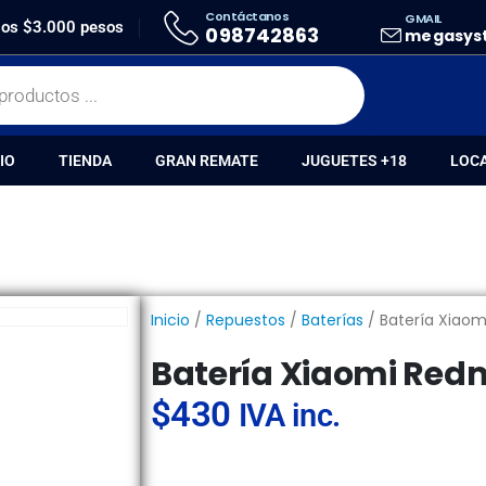
Contáctanos
GMAIL
IAOMI REDMI 9 4G BN54
 los $3.000 pesos
098742863
megasys
IO
TIENDA
GRAN REMATE
JUGUETES +18
LOC
Inicio
/
Repuestos
/
Baterías
/ Batería Xiao
Batería Xiaomi Red
$
430
IVA inc.