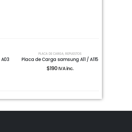
PLACA DE CARGA
,
REPUESTOS
 A03
Placa de Carga samsung A11 / A115
$
190
IVA inc.