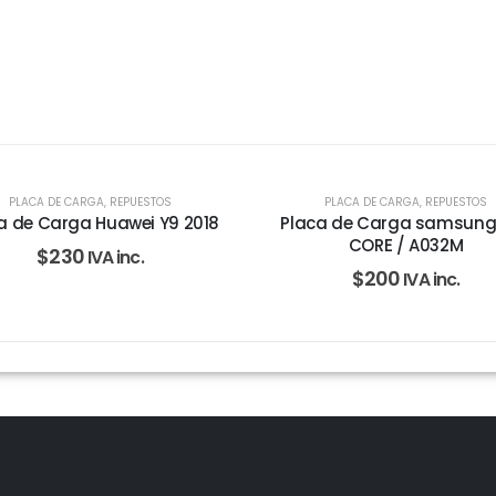
PLACA DE CARGA
,
REPUESTOS
PLACA DE CARGA
,
REPUESTOS
a de Carga Huawei Y9 2018
Placa de Carga samsung
CORE / A032M
$
230
IVA inc.
$
200
IVA inc.