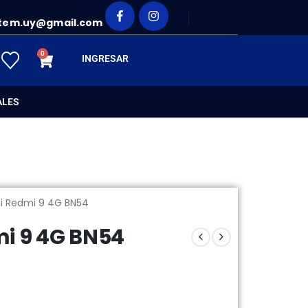
tem.uy@gmail.com
0
INGRESAR
ALES
mi Redmi 9 4G BN54
mi 9 4G BN54