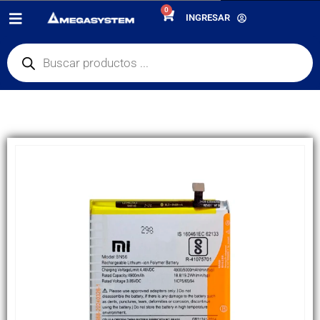
0
PRODUCTOS
REPUESTOS
,
BATERÍAS
INGRESAR
BATERÍA XIAOMI REDMI 9A / 9C / A1 / A1 PLUS / REDMI 10A / POCO C50
(BN56)