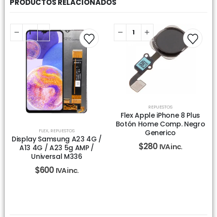
PRODUCTOS RELACIONADOS
REPUESTOS
Flex Apple iPhone 8 Plus
Botón Home Comp. Negro
FLEX
,
REPUESTOS
Generico
Display Samsung A23 4G /
$
280
IVA inc.
A13 4G / A23 5g AMP /
Universal M336
$
600
IVA inc.