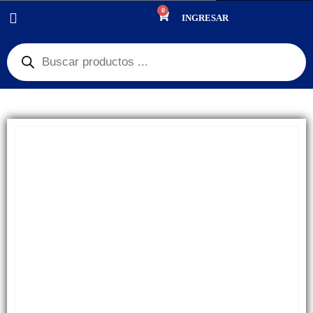
0
PRODUCTOS
REPUESTOS
,
BATERÍAS
INGRESAR
BATERÍA XIAOMI NOTE 9 4G/ M3