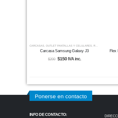
CARCASAS
,
OUTLET PANTALLAS Y CELULARES
,
REPUESTOS
Carcasa Samsung Galaxy J3
Flex
$
150
IVA inc.
$
200
Ponerse en contacto
INFO DE CONTACTO:
DIRECC