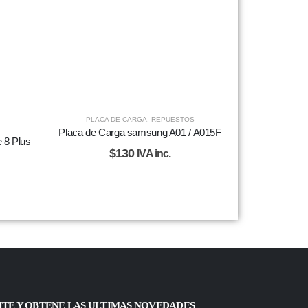
PLACA DE CARGA
,
REPUESTOS
Placa de Carga samsung A01 / A015F
 8 Plus
$
130
IVA inc.
ITE Y OBTENE LAS ULTIMAS NOVEDADES