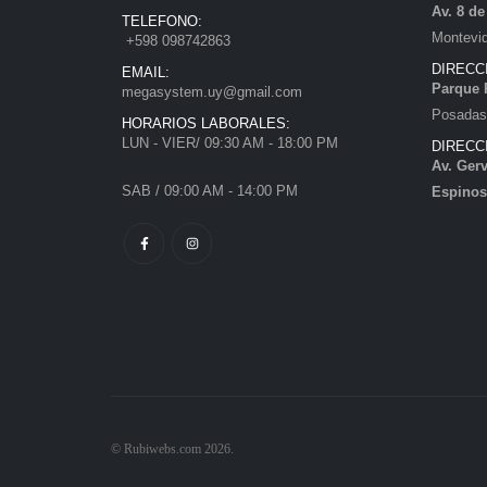
Av. 8 d
TELEFONO:
Montevi
+598 098742863
DIRECC
EMAIL:
Parque 
megasystem.uy@gmail.com
Posadas)
HORARIOS LABORALES:
LUN - VIER/ 09:30 AM - 18:00 PM
DIRECC
Av. Gerv
SAB / 09:00 AM - 14:00 PM
Espinos
© Rubiwebs.com 2026.