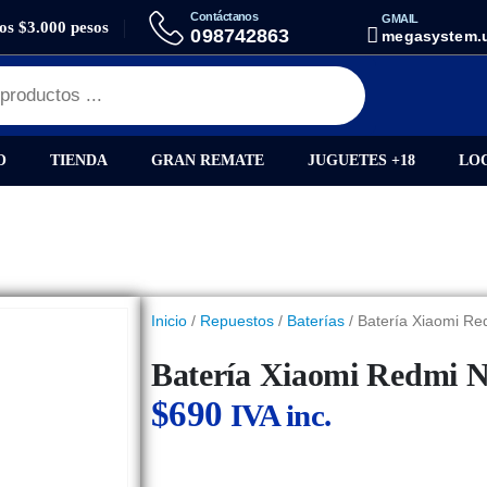
Contáctanos
GMAIL
los $3.000 pesos
 XIAOMI REDMI NOTE 8 PRO (BM4J)
098742863
megasystem.
O
TIENDA
GRAN REMATE
JUGUETES +18
LO
Inicio
/
Repuestos
/
Baterías
/ Batería Xiaomi R
Batería Xiaomi Redmi 
$
690
IVA inc.