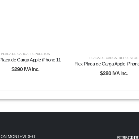
PLACA DE CARGA
,
REPUESTOS
PLACA DE CARGA
,
REPUESTOS
 Placa de Carga Apple iPhone 11
Flex Placa de Carga Apple iPhone
$
290
IVA inc.
$
280
IVA inc.
ION MONTEVIDEO:
SUBSCRIB