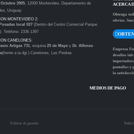
e Octubre 3905
, 12000 Montevideo, Departamento de
ACERCA 
deo, Uruguay
Obtenga toda
ION MONTEVIDEO 2:
ofertas. Susc
Posadas local 027
(Dentro del Centro Comercial Parque
. Teléfono: 2336 1397
OBTEN
ION CANELONES:
asio Artigas 731
, esquina
25 de Mayo
y
Dr. Alfonso
Empresa Fun
a
(frente a la dgi ) Canelones, Las Piedras
desafíos ini
importadora 
pantallas y
la satisfacci
MEDIOS DE PAGO
Políticas de garantía
Todos 