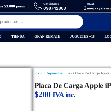
Contáctanos
GMAIL
los $3.000 pesos
ARGA APPLE IPHONE 6S
098742863
megasystem.
O
TIENDA
GRAN REMATE
JUGUETES +18
LO
Inicio
/
Repuestos
/
Flex
/ Placa De Carga Apple 
Placa De Carga Apple i
$
200
IVA inc.