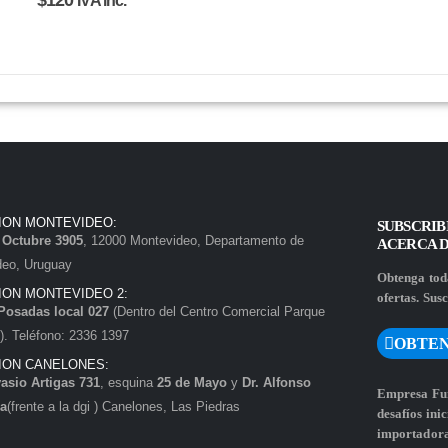
$
120
IVA inc.
ION MONTEVIDEO:
SUBSCRIB
e Octubre 3905
, 12000 Montevideo, Departamento de
ACERCA 
deo, Uruguay
Obtenga toda
ION MONTEVIDEO 2:
ofertas. Susc
Posadas local 027
(Dentro del Centro Comercial Parque
. Teléfono: 2336 1397
OBTEN
ION CANELONES:
asio Artigas 731
, esquina
25 de Mayo
y
Dr. Alfonso
Empresa Fun
a
(frente a la dgi ) Canelones, Las Piedras
desafíos ini
importadora 