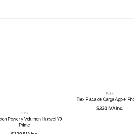
FLEX
Flex Placa de Carga Apple iPh
$
330
IVA inc.
FLEX
oton Power y Volumen Huawei Y9
Prime