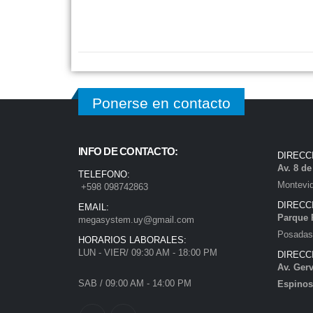
Ponerse en contacto
INFO DE CONTACTO:
DIRECC
Av. 8 d
TELEFONO:
Montevi
+598 098742863
DIRECC
EMAIL:
Parque 
megasystem.uy@gmail.com
Posadas)
HORARIOS LABORALES:
LUN - VIER/ 09:30 AM - 18:00 PM
DIRECC
Av. Gerv
SAB / 09:00 AM - 14:00 PM
Espinos