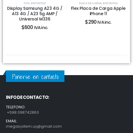
FLEX
,
REPUESTOS
PLACA DE CARGA
,
REPUESTOS
Display Samsung A23 4G /
Flex Placa de Carga Apple
A13 4G / A23 5g AMP /
iPhone 11
Universal M336
$
290
IVA inc.
$
600
IVA inc.
Ponerse en contacto
INFO DE CONTACTO:
TELEFONO:
+598 098742863
EMAIL:
megasystem.uy@gmail.com