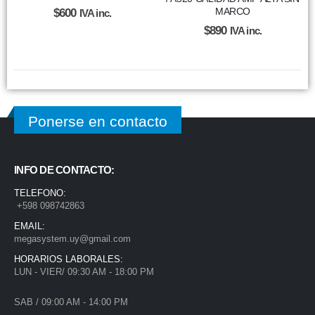
MARCO
$
600
IVA inc.
$
890
IVA inc.
Ponerse en contacto
INFO DE CONTACTO:
TELEFONO:
+598 098742863
EMAIL:
megasystem.uy@gmail.com
HORARIOS LABORALES:
LUN - VIER/ 09:30 AM - 18:00 PM
SAB / 09:00 AM - 14:00 PM