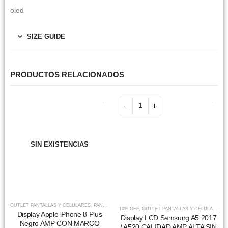
oled
SIZE GUIDE
PRODUCTOS RELACIONADOS
SIN EXISTENCIAS
OUTLET PANTALLAS Y CELULARES
,
PANTALLAS
10% OFF
,
OUTLET PANTALLAS Y CELULARES
,
Display Apple iPhone 8 Plus
Display LCD Samsung A5 2017
Negro AMP CON MARCO
/ A520 CALIDAD AMP ALTA SIN