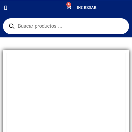
0
PRODUCTOS
REPUESTOS
,
PANTALLAS
INGRESAR
DISPLAY XIAOMI REDMI NOTE 10 PRO 4G / NOTE 11 PRO 5G OLED