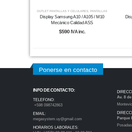
OUTLET PANTALLAS Y CELULARES
,
PANTALLAS
Display Samsung A10 / A105 / M10
Dis
Mecánico Calidad ASS
$
590
IVA inc.
Ponerse en contacto
INFO DE CONTACTO:
DIRECC
Av. 8 d
TELEFONO:
Montevi
+598 098742863
DIRECC
EMAIL:
Parque 
megasystem.uy@gmail.com
Posadas)
HORARIOS LABORALES: