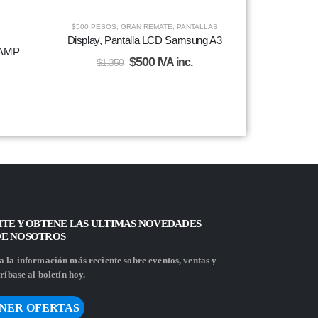
$500 PESOS
,
GRAN REMATE
,
PANTALLAS
Display, Pantalla LCD Samsung A3
 AMP
$
500
IVA inc.
$
1.350
ITE Y OBTENE LAS ULTIMAS NOVEDADES
DE NOSOTROS
 la información más reciente sobre eventos, ventas y
ríbase al boletín hoy.
NER OFERTAS