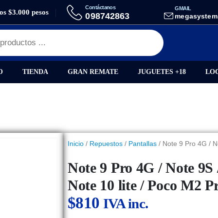
Contáctanos
GMAIL
los $3.000 pesos
CELULARES
NOTE 9 PRO 4G / NOTE 9S / NOTE 9 PRO MAX / NOTE 10 LITE
098742863
megasystem
O
TIENDA
GRAN REMATE
JUGUETES +18
LO
Inicio
/
Repuestos
/
Pantallas
/ Note 9 Pro 4G / N
Note 9 Pro 4G / Note 9S 
Note 10 lite / Poco M2 P
$
810
IVA inc.