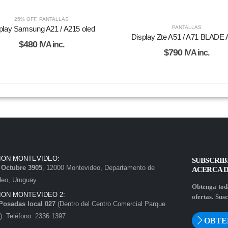
25% OFF
,
PANTALLAS
PANTALLAS
play Samsung A21 / A215 oled
Display Zte A51 / A71 BLADE
$
480
IVA inc.
$
790
IVA inc.
ION MONTEVIDEO:
SUBSCRIB
e Octubre 3905
, 12000 Montevideo, Departamento de
ACERCA 
deo, Uruguay
Obtenga toda
ION MONTEVIDEO 2:
ofertas. Susc
Posadas local 027
(Dentro del Centro Comercial Parque
. Teléfono: 2336 1397
OBTE