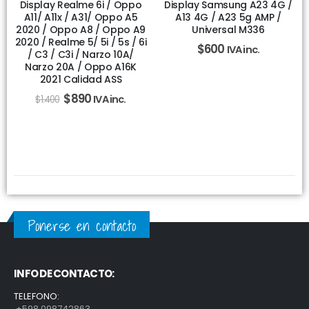
Display Realme 6i / Oppo
Display Samsung A23 4G /
A11/ A11x / A31/ Oppo A5
A13 4G / A23 5g AMP /
2020 / Oppo A8 / Oppo A9
Universal M336
2020 / Realme 5/ 5i / 5s / 6i
$
600
IVA inc.
/ C3 / C3i / Narzo 10A/
Narzo 20A / Oppo A16K
2021 Calidad ASS
$
890
IVA inc.
$
1.400
Ponerse en contacto
INFO DE CONTACTO:
TELEFONO:
+598 098742863