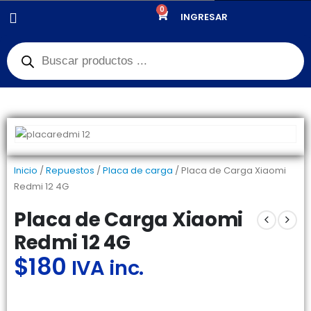
0
PRODUCTOS
REPUESTOS
,
PLACA DE CARGA
INGRESAR
PLACA DE CARGA XIAOMI REDMI 12 4G
Inicio
/
Repuestos
/
Placa de carga
/ Placa de Carga Xiaomi
Redmi 12 4G
Placa de Carga Xiaomi
Redmi 12 4G
$
180
IVA inc.