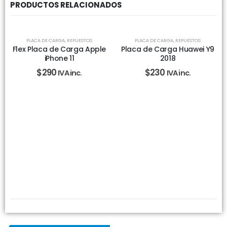
PRODUCTOS RELACIONADOS
PLACA DE CARGA
,
REPUESTOS
PLACA DE CARGA
,
REPUESTOS
Flex Placa de Carga Apple
Placa de Carga Huawei Y9
iPhone 11
2018
$
290
$
230
IVA inc.
IVA inc.