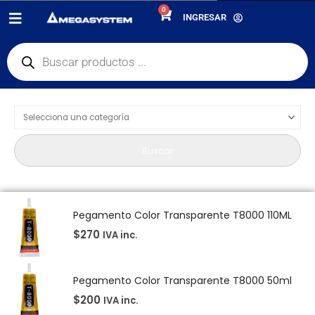
0
PRODUCTOS
PEGAMENTOS
INGRESAR
Product Category Dropdown
Buscar
Pegamento Color Transparente T8000 110ML
$
270
IVA inc.
Pegamento Color Transparente T8000 50ml
$
200
IVA inc.