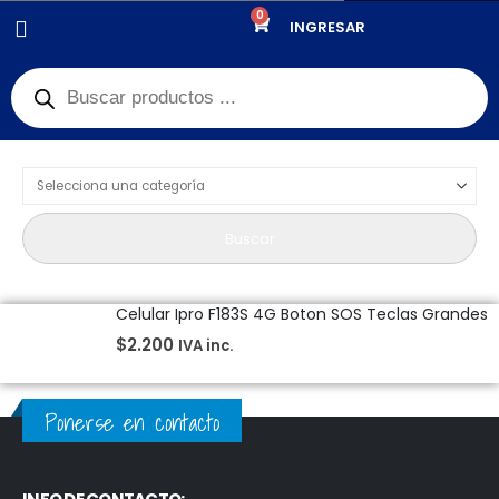
0
PRODUCTOS
CELULARES
INGRESAR
Product Category Dropdown
Buscar
Celular Ipro F183S 4G Boton SOS Teclas Grandes
$
2.200
IVA inc.
Ponerse en contacto